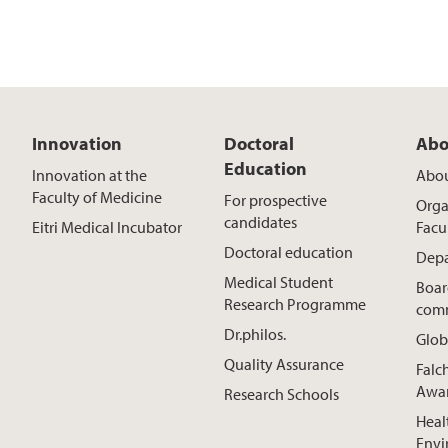
Innovation
Doctoral
Abo
Education
Innovation at the
Abou
Faculty of Medicine
For prospective
Orga
candidates
Eitri Medical Incubator
Facu
Doctoral education
Depa
Medical Student
Boar
Research Programme
comm
Dr.philos.
Glob
Quality Assurance
Falc
Awa
Research Schools
Heal
Envi