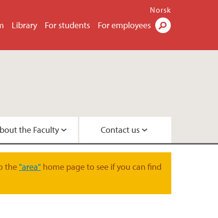
Norsk
m
Library
For students
For employees
Search
bout the Faculty
Contact us
s
tor
didates
t
o the
"area"
home page to see if you can find
tre
search Programme
 Centre