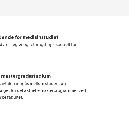
ldende for medisinstudiet
rer, regler og retningslinjer spesielt for
r mastergradsstudium
avtalen inngås mellom student og
lget for det aktuelle masterprogrammet ved
ske fakultet.