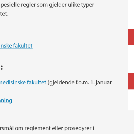
esielle regler som gjelder ulike typer
tet.
inske fakultet
å:
edisinske fakultet
(gjeldende f.o.m. 1. januar
nning
smål om reglement eller prosedyrer i