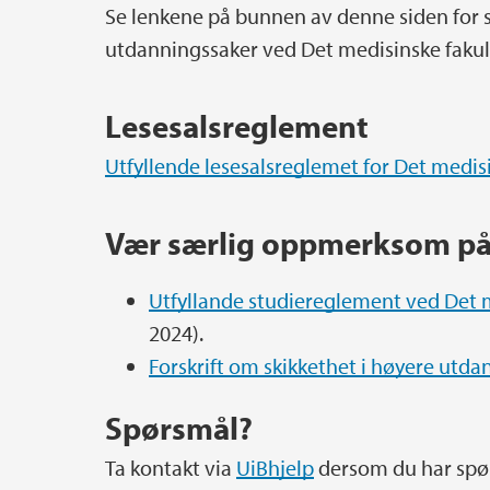
Se lenkene på bunnen av denne siden for sp
utdanningssaker ved Det medisinske fakul
Lesesalsreglement
Utfyllende lesesalsreglemet for Det medis
Vær særlig oppmerksom p
Utfyllande studiereglement ved Det m
2024).
Forskrift om skikkethet i høyere utda
Spørsmål?
Ta kontakt via
UiBhjelp
dersom du har spør