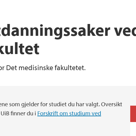
Health, Safety and 
REK Vest
tdanningssaker ve
kultet
or Det medisinske fakultetet.
ne som gjelder for studiet du har valgt. Oversikt
 UiB finner du i
Forskrift om studium ved