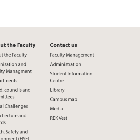
ut the Faculty
Contact us
t the Faculty
Faculty Management
nisation and
Administration
lty Managment
Student Information
rtments
Centre
d, councils and
Library
ittees
Campus map
al Challenges
Media
h Lecture and
REK Vest
rds
th, Safety and
ronment (HSE)