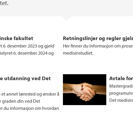
tet.
inske fakultet
Retningslinjer og regler gje
et 6. desember 2023 og gjeld
Her finner du informasjon om prosedy
etsstyret 6. desember 2024 og
medisinstudiet.
re utdanning ved Det
Avtale fo
Mastergrads
programutva
a et annet lærested og ønsker å
Det medisin
v graden din ved Det
ner du informasjon om hvordan