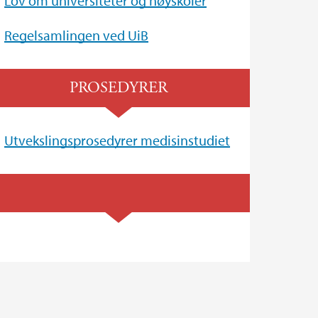
Lov om universiteter og høyskoler
Regelsamlingen ved UiB
PROSEDYRER
Utvekslingsprosedyrer medisinstudiet