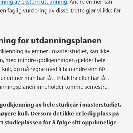
enning av ekstern utdanning
. Andre emner kan
n faglig vurdering av disse. Dette gjør vi ikke før
kning for utdanningsplanen
dkjenning av emner i masterstudiet, kan ikke
an, med mindre godkjenningen gjelder hele
tt kull, og må regne med å ta mindre enn 60
emner man har fått fritak fra eller har fått
danningsplanen inneholder tomme semestre.
 godkjenning av hele studieår i masterstudiet,
høyere kull. Dersom det ikke er ledig plass på
rt studieplassen for å følge sitt opprinnelige