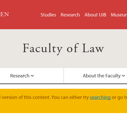
GEN
Studies
Research
About UiB
Museu
Faculty of Law
Research
About the Faculty
LLM in EU and EEA 
Doctoral Education
Faculty Management
Contact Information
version of this content. You can either try
searching
or go t
Student Pages
Research Groups
International collab
Academic Staff