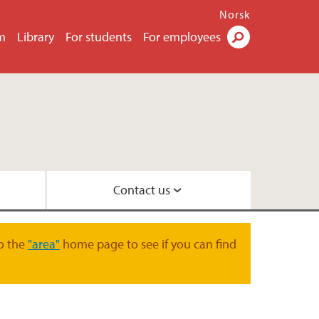
Norsk
m
Library
For students
For employees
Search
Contact us
law
 and Organisation
o the
"area"
home page to see if you can find
oration