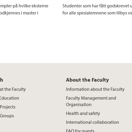
empler på hvilke eksterne
Studenter som har fått godskrevet u
dkjennes i master i
for alle spesialemnene som tilbys ve
ch
About the Faculty
at the Faculty
Information about the Faculty
 Education
Faculty Management and
Organisation
Projects
Health and safety
 Groups
International collaboration
FAQ for guests