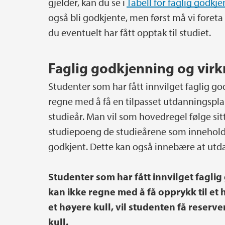
gjelder, kan du se i
Tabell for faglig godkj
også bli godkjente, men først må vi foreta e
du eventuelt har fått opptak til studiet.
Faglig godkjenning og vir
Studenter som har fått innvilget faglig go
regne med å få en tilpasset utdanningspl
studieår. Man vil som hovedregel følge si
studiepoeng de studieårene som inneholder 
godkjent. Dette kan også innebære at ut
Studenter som har fått innvilget faglig
kan ikke regne med å få opprykk til et 
et høyere kull, vil studenten få reserve
kull.