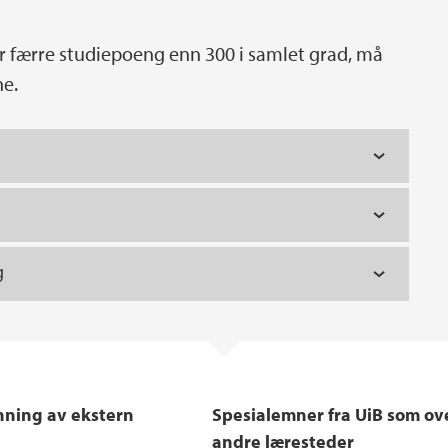
r færre studiepoeng enn 300 i samlet grad, må
ne.
g
enning av ekstern
Spesialemner fra UiB som ov
andre læresteder