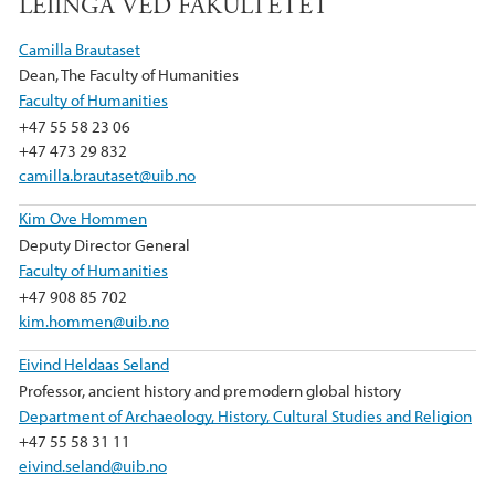
LEIINGA VED FAKULTETET
Camilla Brautaset
Dean, The Faculty of Humanities
Faculty of Humanities
+47 55 58 23 06
+47 473 29 832
camilla.brautaset@uib.no
Kim Ove Hommen
Deputy Director General
Faculty of Humanities
+47 908 85 702
kim.hommen@uib.no
Eivind Heldaas Seland
Professor, ancient history and premodern global history
Department of Archaeology, History, Cultural Studies and Religion
+47 55 58 31 11
eivind.seland@uib.no