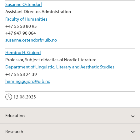
Susanne Ostendorf
Assistant Director, Administration
Faculty of Humanities
+47 55 58 80 95
+47 947 90 064
susanne.ostendorf@uib.no
Heming H. Gujord
Professor, Subject didactics of Nordic literature
Department of Linguistic, Literary and Aesthetic Studies
+47 55 58 24 39
heming.gujord@uib.no
13.08.2025
Education
Research