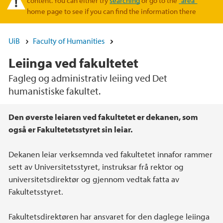
content. You can either try
searching
or go to the
"area"
home page to see if you can find the information there
UiB
Faculty of Humanities
Leiinga ved fakultetet
Fagleg og administrativ leiing ved Det
humanistiske fakultet.
Main content
Den øverste leiaren ved fakultetet er dekanen, som
også er Fakultetetsstyret sin leiar.
Dekanen leiar verksemnda ved fakultetet innafor rammer
sett av Universitetsstyret, instruksar frå rektor og
universitetsdirektør og gjennom vedtak fatta av
Fakultetsstyret.
Fakultetsdirektøren har ansvaret for den daglege leiinga