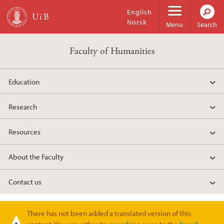
Skip to main content
English
Norsk
Menu
Search
Faculty of Humanities
Education
Research
Resources
About the Faculty
Contact us
There has not been added a translated version of this
Warning message