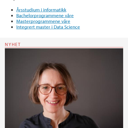
Årsstudium i informatikk
Bachelorprogrammene våre
Masterprogrammene våre
Integrert master i Data Science
NYHET