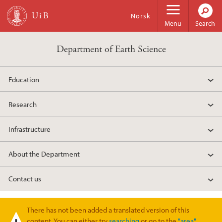
Skip to main content
Norsk
Menu
Search
Department of Earth Science
Education
Research
Infrastructure
About the Department
Contact us
There has not been added a translated version of this
Warning message
content. You can either try
searching
or go to the
"area"