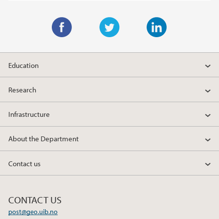
F
T
L
a
w
i
Education
c
i
n
e
t
k
Research
b
t
e
o
e
d
Infrastructure
o
r
I
k
n
About the Department
Contact us
CONTACT US
post@geo.uib.no