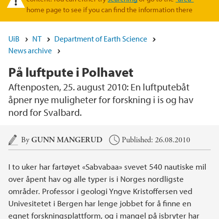
home page to see if you can find the information there
UiB
NT
Department of Earth Science
News archive
På luftpute i Polhavet
Aftenposten, 25. august 2010: En luftputebåt
åpner nye muligheter for forskning i is og hav
nord for Svalbard.
Main content
By
GUNN MANGERUD
Published: 26.08.2010
I to uker har fartøyet «Sabvabaa» svevet 540 nautiske mil
over åpent hav og alle typer is i Norges nordligste
områder. Professor i geologi Yngve Kristoffersen ved
Univesitetet i Bergen har lenge jobbet for å finne en
egnet forskningsplattform, og i mangel på isbryter har