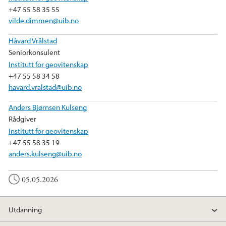
+47 55 58 35 55
vilde.dimmen@uib.no
Håvard Vrålstad
Seniorkonsulent
Institutt for geovitenskap
+47 55 58 34 58
havard.vralstad@uib.no
Anders Bjørnsen Kulseng
Rådgiver
Institutt for geovitenskap
+47 55 58 35 19
anders.kulseng@uib.no
05.05.2026
Utdanning