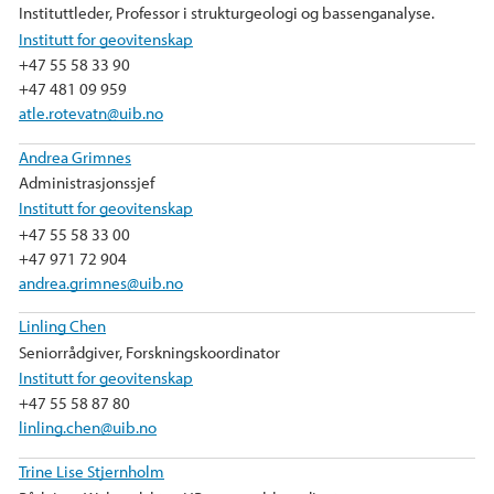
Instituttleder, Professor i strukturgeologi og bassenganalyse.
Institutt for geovitenskap
+47 55 58 33 90
+47 481 09 959
atle.rotevatn@uib.no
Andrea Grimnes
Administrasjonssjef
Institutt for geovitenskap
+47 55 58 33 00
+47 971 72 904
andrea.grimnes@uib.no
Linling Chen
Seniorrådgiver, Forskningskoordinator
Institutt for geovitenskap
+47 55 58 87 80
linling.chen@uib.no
Trine Lise Stjernholm