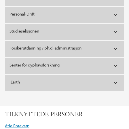
Personal-Drift
Studieseksjonen
Forskerutdanning / ph.d.-administrasjon
Senter for dyphavsforskning
iEarth
TILKNYTTEDE PERSONER
Atle Rotevatn