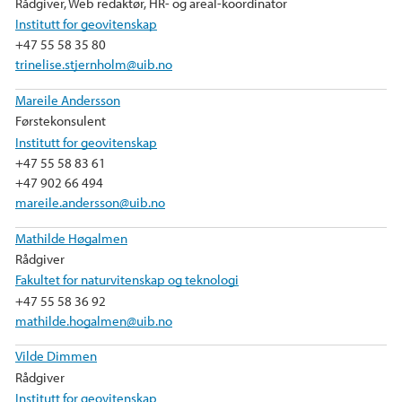
Rådgiver, Web redaktør, HR- og areal-koordinator
Institutt for geovitenskap
+47 55 58 35 80
trinelise.stjernholm@uib.no
Mareile Andersson
Førstekonsulent
Institutt for geovitenskap
+47 55 58 83 61
+47 902 66 494
mareile.andersson@uib.no
Mathilde Høgalmen
Rådgiver
Fakultet for naturvitenskap og teknologi
+47 55 58 36 92
mathilde.hogalmen@uib.no
Vilde Dimmen
Rådgiver
Institutt for geovitenskap