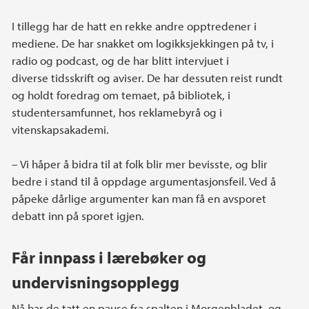
I tillegg har de hatt en rekke andre opptredener i
mediene. De har snakket om logikksjekkingen på tv, i
radio og podcast, og de har blitt intervjuet i
diverse tidsskrift og aviser. De har dessuten reist rundt
og holdt foredrag om temaet, på bibliotek, i
studentersamfunnet, hos reklamebyrå og i
vitenskapsakademi.
– Vi håper å bidra til at folk blir mer bevisste, og blir
bedre i stand til å oppdage argumentasjonsfeil. Ved å
påpeke dårlige argumenter kan man få en avsporet
debatt inn på sporet igjen.
Får innpass i lærebøker og
undervisningsopplegg
Nå har de tatt en pause fra spalten i Morgenbladet, og