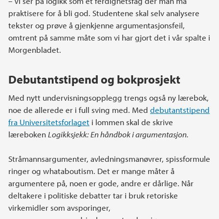
– Vi ser på logikk som et ferdighetsfag der man må
praktisere for å bli god. Studentene skal selv analysere
tekster og prøve å gjenkjenne argumentasjonsfeil,
omtrent på samme måte som vi har gjort det i vår spalte i
Morgenbladet.
Debutantstipend og bokprosjekt
Med nytt undervisningsopplegg trengs også ny lærebok,
noe de allerede er i full sving med. Med
debutantstipend
fra Universitetsforlaget
i lommen skal de skrive
læreboken
Logikksjekk: En håndbok i argumentasjon.
Stråmannsargumenter, avledningsmanøvrer, spissformule
ringer og whataboutism. Det er mange måter å
argumentere på, noen er gode, andre er dårlige. Når
deltakere i politiske debatter tar i bruk retoriske
virkemidler som avsporinger,