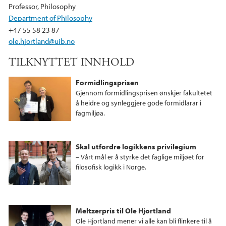
b
t
e
Professor, Philosophy
o
e
d
Department of Philosophy
o
r
I
+47 55 58 23 87
k
n
ole.hjortland@uib.no
TILKNYTTET INNHOLD
Formidlingsprisen
Gjennom formidlingsprisen ønskjer fakultetet
å heidre og synleggjere gode formidlarar i
fagmiljøa.
Skal utfordre logikkens privilegium
– Vårt mål er å styrke det faglige miljøet for
filosofisk logikk i Norge.
Meltzerpris til Ole Hjortland
Ole Hjortland mener vi alle kan bli flinkere til å