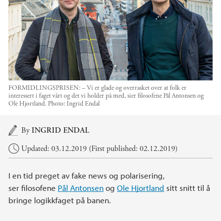
FORMIDLINGSPRISEN: – Vi er glade og overrasket over at folk er
interessert i faget vårt og det vi holder på med, sier filosofene Pål Antonsen og
Ole Hjortland.
Photo:
Ingrid Endal
Main content
By
INGRID ENDAL
Updated: 03.12.2019 (First published: 02.12.2019)
I en tid preget av fake news og polarisering,
ser filosofene
Pål Antonsen
og
Ole Hjortland
sitt snitt til å
bringe logikkfaget på banen.