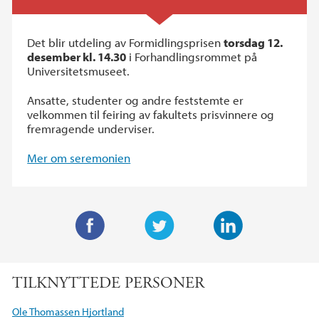
Det blir utdeling av Formidlingsprisen
torsdag 12.
desember kl. 14.30
i Forhandlingsrommet på
Universitetsmuseet.
Ansatte, studenter og andre feststemte er
velkommen til feiring av fakultets prisvinnere og
fremragende underviser.
Mer om seremonien
F
T
L
a
w
i
TILKNYTTEDE PERSONER
c
i
n
e
t
k
Ole Thomassen Hjortland