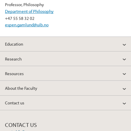
b
t
e
Professor, Philosophy
o
e
d
Department of Philosophy
o
r
I
+47 55 58 32 02
k
n
espen.gamlund@uib.no
Education
Research
Resources
About the Faculty
Contact us
CONTACT US