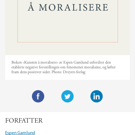
Boken «Kunsten å moralisere» av Espen Gamlund utfordrer den
etablerte negative forestillingen om fenomenet moralisme, og løfter
fram dens positiver sider.
Photo:
Dreyers forlag
F
T
L
a
w
i
FORFATTER
c
i
n
e
t
k
Espen Gamlund