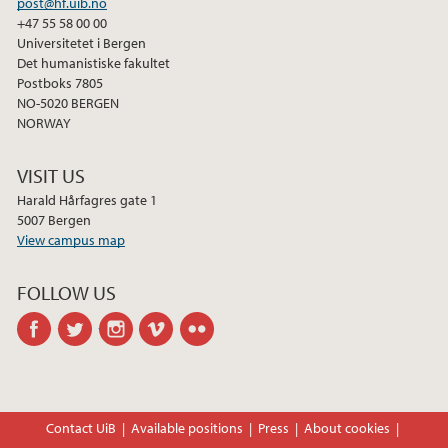
post@hf.uib.no
+47 55 58 00 00
Universitetet i Bergen
Det humanistiske fakultet
Postboks 7805
NO-5020 BERGEN
NORWAY
VISIT US
Harald Hårfagres gate 1
5007 Bergen
View campus map
FOLLOW US
facebook
twitter
instagram
vimeo
flickr
Contact UiB
Available positions
Press
About cookies