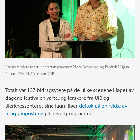
Programledere for studentarrangementet: Nora Bemanian og Fredrik Hajian.
Photo:
Ole M. Kvamme, UiB
Totalt var 137 bidragsytere på de ulike scenene i løpet av
dagene festivalen varte, og forskere fra UiB og
Bjerknessenteret sine fagmiljøer
deltok på en rekke av
programpostene
på hovedprogrammet.