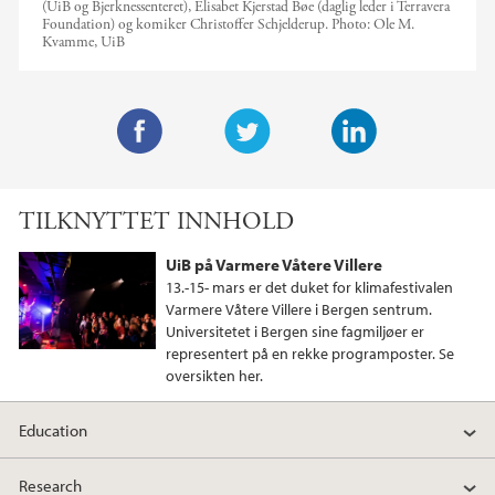
(UiB og Bjerknessenteret), Elisabet Kjerstad Bøe (daglig leder i Terravera
Foundation) og komiker Christoffer Schjelderup.
Photo:
Ole M.
Kvamme, UiB
F
T
L
a
w
i
TILKNYTTET INNHOLD
c
i
n
e
t
k
UiB på Varmere Våtere Villere
b
t
e
13.-15- mars er det duket for klimafestivalen
o
e
d
Varmere Våtere Villere i Bergen sentrum.
Universitetet i Bergen sine fagmiljøer er
o
r
I
representert på en rekke programposter. Se
k
n
oversikten her.
Education
Research