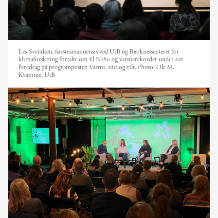
Lea Svendsen, førsteamanuensis ved UiB og Bjerknessenteret for
klimaforskning fortalte om El Niño og varmerekorder under sitt
foredrag på programposten Varmt, vått og vilt.
Photo:
Ole M.
Kvamme, UiB