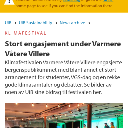
home page to see if you can find the information there
UiB
UiB Sustainability
News archive
KLIMAFESTIVAL
Stort engasjement under Varmere
Våtere Villere
Klimafestivalen Varmere Våtere Villere engasjerte
bergenspublikummet med blant annet et stort
arrangement for studenter, VGS-dag og en rekke
gode klimasamtaler og debatter. Se bilder av
noen av UiB sine bidrag til festivalen her.