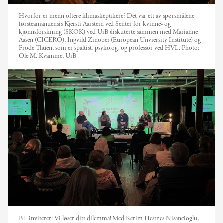
Hvorfor er menn oftere klimaskeptikere? Det var ett av spørsmålene
førsteamanuensis Kjersti Aarstein ved Senter for kvinne- og
kjønnsforskning (SKOK) ved UiB diskuterte sammen med Marianne
Aasen (CICERO), Ingvild Zinober (European Unviersity Institute) og
Frode Thuen, som er spaltist, psykolog, og professor ved HVL.
Photo:
Ole M. Kvamme, UiB
BT inviterer: Vi løser ditt dilemma! Med Kerim Hestnes Nisancioglu,