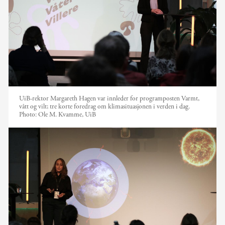
UiB-rektor Margareth Hagen var innleder for programposten Varmt,
vått og vilt; tre korte foredrag om klimasituasjonen i verden i dag.
Photo:
Ole M. Kvamme, UiB