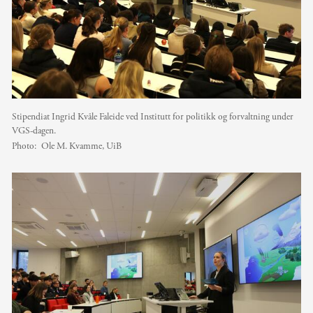
Stipendiat Ingrid Kvåle Faleide ved Institutt for politikk og forvaltning under
VGS-dagen.
Photo:
Ole M. Kvamme, UiB