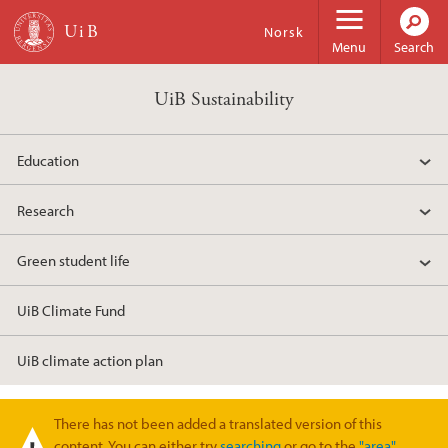
Skip to main content
Norsk
Menu
Search
UiB Sustainability
Education
Research
Green student life
UiB Climate Fund
UiB climate action plan
There has not been added a translated version of this
Warning message
content. You can either try
searching
or go to the
"area"