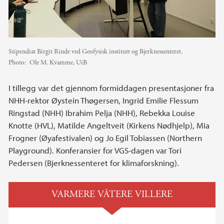
Stipendiat Birgit Rinde ved Geofysisk institutt og Bjerknessenteret.
Photo:
Ole M. Kvamme, UiB
I tillegg var det gjennom formiddagen presentasjoner fra
NHH-rektor Øystein Thøgersen, Ingrid Emilie Flessum
Ringstad (NHH) Ibrahim Pelja (NHH), Rebekka Louise
Knotte (HVL), Matilde Angeltveit (Kirkens Nødhjelp), Mia
Frogner (Øyafestivalen) og Jo Egil Tobiassen (Northern
Playground). Konferansier for VGS-dagen var Tori
Pedersen (Bjerknessenteret for klimaforskning).
VARMERE VÅTERE VILLERE