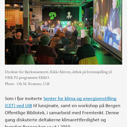
Direktør for Bjerknessenteret, Kikki Kleiven, deltok på liveinnspilling til
NRK P2-programmet EKKO.
Photo:
Ole M. Kvamme, UiB
Som i fjor inviterte
Senter for klima og energiomstilling
(CET) ved UiB
til lunsjmøte, samt en workshop på Bergen
Offentlige Bibliotek, i samarbeid med Fremtenkt. Denne
gang diskuterte deltakerne klimarettferdighet og
hvordan Bergen kan se ut i 2050.