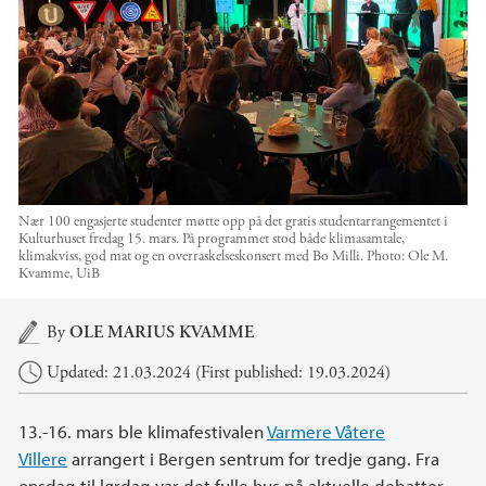
Nær 100 engasjerte studenter møtte opp på det gratis studentarrangementet i
Kulturhuset fredag 15. mars. På programmet stod både klimasamtale,
klimakviss, god mat og en overraskelseskonsert med Bo Milli.
Photo:
Ole M.
Kvamme, UiB
Main content
By
OLE MARIUS KVAMME
Updated: 21.03.2024 (First published: 19.03.2024)
13.-16. mars ble klimafestivalen
Varmere Våtere
Villere
arrangert i Bergen sentrum for tredje gang. Fra
onsdag til lørdag var det fulle hus på aktuelle debatter