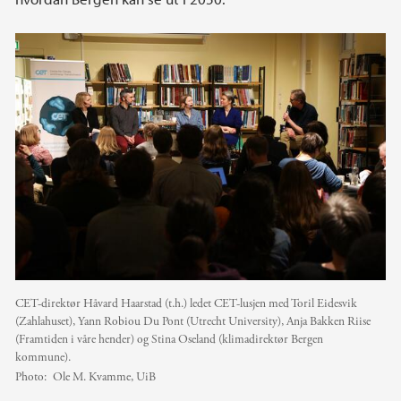
CET-direktør Håvard Haarstad (t.h.) ledet CET-lusjen med Toril Eidesvik
(Zahlahuset), Yann Robiou Du Pont (Utrecht University), Anja Bakken Riise
(Framtiden i våre hender) og Stina Oseland (klimadirektør Bergen
kommune).
Photo:
Ole M. Kvamme, UiB