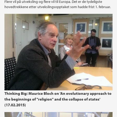
Flere vil på utveksling og flere vil til Europa. Det er de tydeligste
2015
hovedtrekkene etter utvekslingsopptaket som hadde frist 1. februar.
2014
2013
2012
2011
2010
2009
Thinking Big: Maurice Bloch on 'An evolutionary approach to
the beginnings of "religion" and the collapse of states'
2008
(17.02.2015)