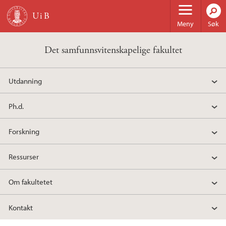
Hopp til hovedinnhold
Meny
Søk
Det samfunnsvitenskapelige fakultet
Utdanning
Ph.d.
Forskning
Ressurser
Om fakultetet
Kontakt