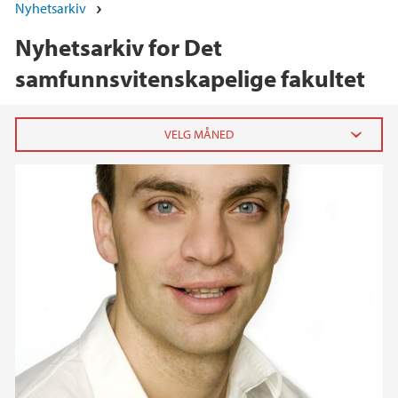
Nyhetsarkiv
Nyhetsarkiv for Det
samfunnsvitenskapelige fakultet
2026
juni (4)
mai (4)
april (5)
mars (4)
februar (3)
januar (6)
2025