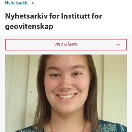
Nyhetsarkiv
Nyhetsarkiv for Institutt for
geovitenskap
2026
juni (1)
april (2)
februar (1)
januar (3)
2025
2024