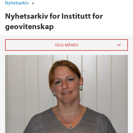
Nyhetsarkiv
Nyhetsarkiv for Institutt for
geovitenskap
2026
juni (1)
april (2)
februar (1)
januar (3)
2025
2024