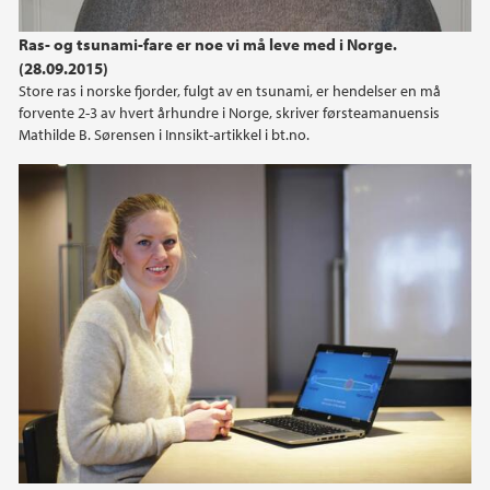
2023
Ras- og tsunami-fare er noe vi må leve med i Norge.
(28.09.2015)
2022
Store ras i norske fjorder, fulgt av en tsunami, er hendelser en må
forvente 2-3 av hvert århundre i Norge, skriver førsteamanuensis
2021
Mathilde B. Sørensen i Innsikt-artikkel i bt.no.
2020
2019
2018
2017
2016
2015