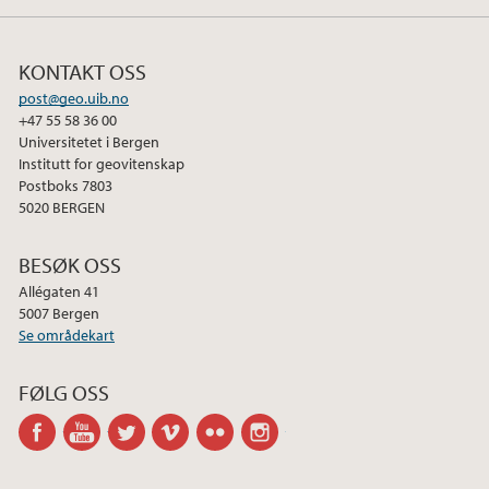
2014
KONTAKT OSS
2013
post@geo.uib.no
+47 55 58 36 00
2012
Universitetet i Bergen
Institutt for geovitenskap
Postboks 7803
2011
5020 BERGEN
2010
BESØK OSS
Allégaten 41
2009
5007 Bergen
Se områdekart
FØLG OSS
facebook
youtube
twitter
vimeo
flickr
instagram