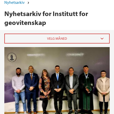
Nyhetsarkiv
Nyhetsarkiv for Institutt for
geovitenskap
2026
juni (1)
april (2)
februar (1)
januar (3)
2025
2024