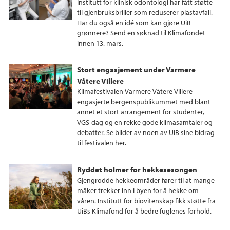
Institutt for klinisk odontologi har fått støtte
til gjenbruksbriller som reduserer plastavfall.
Har du også en idé som kan gjøre UiB
grønnere? Send en søknad til Klimafondet
innen 13. mars.
Stort engasjement under Varmere
Våtere Villere
Klimafestivalen Varmere Våtere Villere
engasjerte bergenspublikummet med blant
annet et stort arrangement for studenter,
VGS-dag og en rekke gode klimasamtaler og
debatter. Se bilder av noen av UiB sine bidrag
til festivalen her.
Ryddet holmer for hekkesesongen
Gjengrodde hekkeområder fører til at mange
måker trekker inn i byen for å hekke om
våren. Institutt for biovitenskap fikk støtte fra
UiBs Klimafond for å bedre fuglenes forhold.