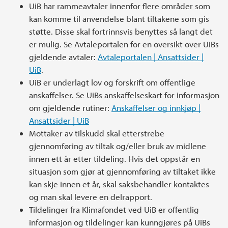
UiB har rammeavtaler innenfor flere områder som
kan komme til anvendelse blant tiltakene som gis
støtte. Disse skal fortrinnsvis benyttes så langt det
er mulig. Se Avtaleportalen for en oversikt over UiBs
gjeldende avtaler:
Avtaleportalen | Ansattsider |
UiB
.
UiB er underlagt lov og forskrift om offentlige
anskaffelser. Se UiBs anskaffelseskart for informasjon
om gjeldende rutiner:
Anskaffelser og innkjøp |
Ansattsider | UiB
Mottaker av tilskudd skal etterstrebe
gjennomføring av tiltak og/eller bruk av midlene
innen ett år etter tildeling. Hvis det oppstår en
situasjon som gjør at gjennomføring av tiltaket ikke
kan skje innen et år, skal saksbehandler kontaktes
og man skal levere en delrapport.
Tildelinger fra Klimafondet ved UiB er offentlig
informasjon og tildelinger kan kunngjøres på UiBs