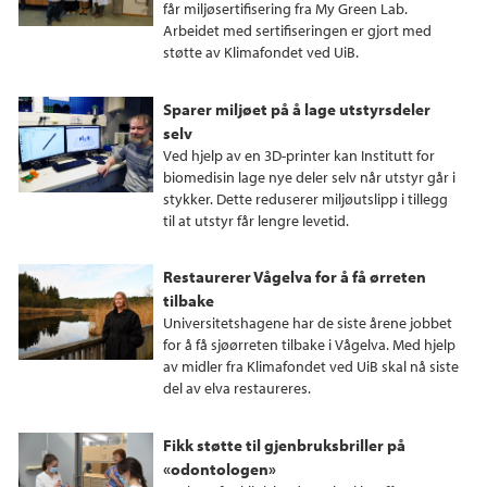
får miljøsertifisering fra My Green Lab.
Arbeidet med sertifiseringen er gjort med
støtte av Klimafondet ved UiB.
Sparer miljøet på å lage utstyrsdeler
selv
Ved hjelp av en 3D-printer kan Institutt for
biomedisin lage nye deler selv når utstyr går i
stykker. Dette reduserer miljøutslipp i tillegg
til at utstyr får lengre levetid.
Restaurerer Vågelva for å få ørreten
tilbake
Universitetshagene har de siste årene jobbet
for å få sjøørreten tilbake i Vågelva. Med hjelp
av midler fra Klimafondet ved UiB skal nå siste
del av elva restaureres.
Fikk støtte til gjenbruksbriller på
«odontologen»