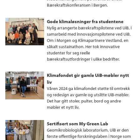
Bærekraftskonferansen i Bergen.
Gode klimaløsninger fra studentene
Nylig arrangerte bærekraftspilotene ved UiB, i
samarbeid med innovasjonspilotene ved UiB,
Om i Morgen og Klimapartnere Vestland, en
såkalt sustainathon. Her tok innovative
studenter for seg reelle
bærekraftsutfordringer i ulike bedrifter.
Klimafondet gir gamle UiB-møbler nytt
liv
Våren 2024 ga klimafondet støtte til omtrekk
og redesign av gamle og utslitte UiB-møbler.
Det har gitt stoler, pulter, bord og andre
møbler et nytt liv.
Sertifisert som My Green Lab
Geomikrobiologisk laboratorium, UiB er den
første offentlige forskningslaben i Norge som