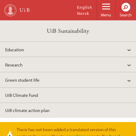
Skip to main content
English
Norsk
Menu
Search
UiB Sustainability
Education
Research
Green student life
UiB Climate Fund
UiB climate action plan
There has not been added a translated version of this
Warning message