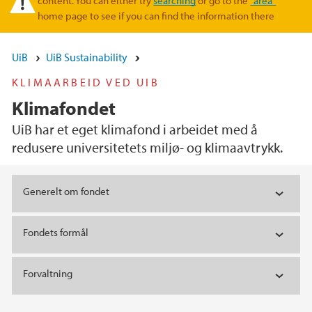
content. You can either try
searching
or go to the
"area"
home page to see if you can find the information there
UiB
UiB Sustainability
KLIMAARBEID VED UIB
Klimafondet
UiB har et eget klimafond i arbeidet med å
redusere universitetets miljø- og klimaavtrykk.
Main content
Generelt om fondet
Fondets formål
Forvaltning