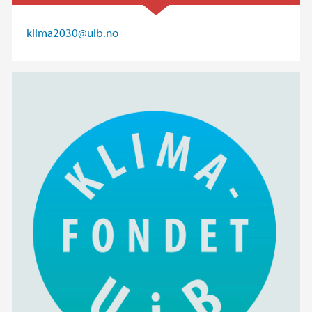
klima2030@uib.no