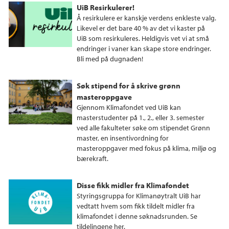
UiB Resirkulerer!
Å resirkulere er kanskje verdens enkleste valg.
Likevel er det bare 40 % av det vi kaster på
UiB som resirkuleres. Heldigvis vet vi at små
endringer i vaner kan skape store endringer.
Bli med på dugnaden!
Søk stipend for å skrive grønn
masteroppgave
Gjennom Klimafondet ved UiB kan
masterstudenter på 1., 2., eller 3. semester
ved alle fakulteter søke om stipendet Grønn
master, en insentivordning for
masteroppgaver med fokus på klima, miljø og
bærekraft.
Disse fikk midler fra Klimafondet
Styringsgruppa for Klimanøytralt UiB har
vedtatt hvem som fikk tildelt midler fra
klimafondet i denne søknadsrunden. Se
tildelingene her.