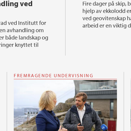
ndling ved
Fire dager på skip, boring på havbunnen og målinger ved
hjelp av ekkolodd e
ved geovitenskap har
arbeid er en viktig 
d en avhandling om
er både landskap og
inger knyttet til
FREMRAGENDE UNDERVISNING