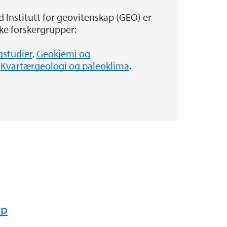
 Institutt for geovitenskap (GEO) er
og reiser - Informasjon for studenter
ske forskergrupper:
studier
,
Geokjemi og
g
Kvartærgeologi og paleoklima
.
ap