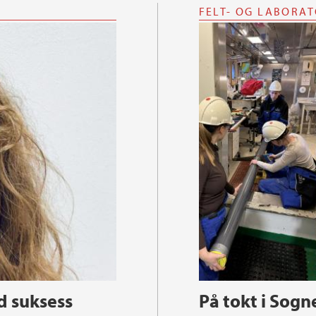
FELT- OG LABORA
d suksess
På tokt i Sogn