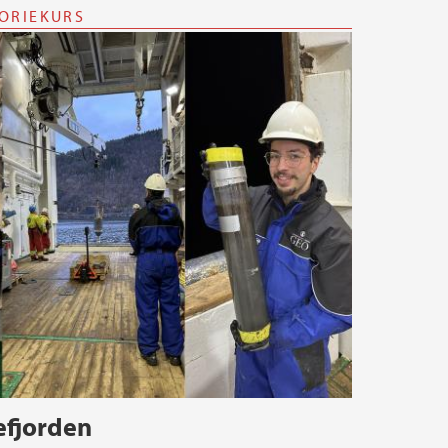
TORIEKURS
efjorden