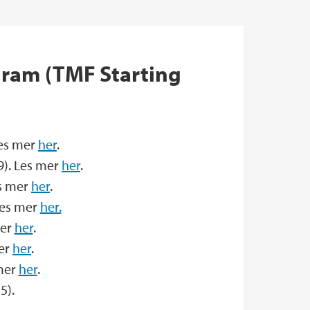
gram (TMF Starting
Les mer
her
.
9). Les mer
her
.
es mer
her
.
Les mer
her.
mer
her
.
mer
her
.
 mer
her
.
5).