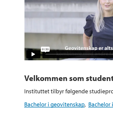
Master i geovitskap
Prosjektsøknadsstøtte
Forsknings- og formidlingspriser etc
Tema for masteroppgåver i geovitskap
Institutt for geovitenskap – historie
Masterstudent ved GEO
Velkommen som student 
Instituttet tilbyr følgende studie
Bachelor i geovitenskap
,
Bachelor 