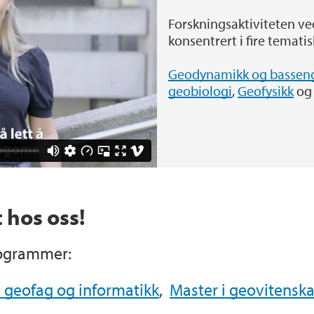
Forskningsaktiviteten ved
Felt, forskningstokt 
GEO i media
konsentrert i fire temati
Geodynamikk og basseng
Utveksling
Sentre ved GEO
geobiologi
,
Geofysikk
o
Praksismuligheter
hos oss!
programmer:
i geofag og informatikk
,
Master i geovitensk