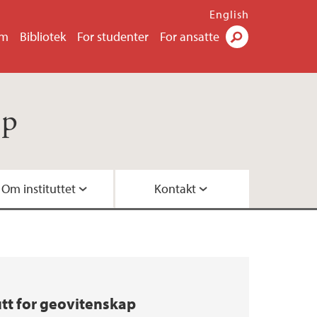
English
um
Bibliotek
For studenter
For ansatte
Søk
ap
Om instituttet
Kontakt
studieplanar ved GEO
tur
ed GEO
utt for geovitenskap
O