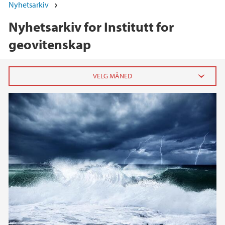
Nyhetsarkiv
Nyhetsarkiv for Institutt for
geovitenskap
2026
juni (1)
april (2)
februar (1)
januar (3)
2025
2024