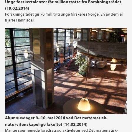
Unge forskertalenter får millionstøtte fra Forskningsrådet
2014
(19.02.2014)
Forskningsrådet gir 70 mill. til ti unge forskere i Norge. En av dem er
Bjarte Hannisdal.
2013
2012
2011
2010
2009
Alumnusdager 9.-10. mai 2014 ved Det matematisk-
naturvitenskapelige fakultet (14.02.2014)
Mange spennenede foredrag og aktiviteter ved Det matematisk-