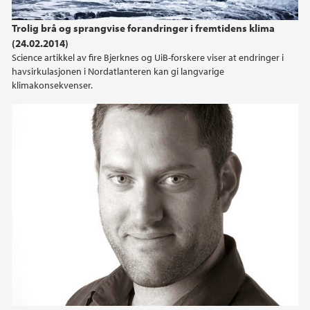
2023
Trolig brå og sprangvise forandringer i fremtidens klima
(24.02.2014)
2022
Science artikkel av fire Bjerknes og UiB-forskere viser at endringer i
havsirkulasjonen i Nordatlanteren kan gi langvarige
2021
klimakonsekvenser.
2020
2019
2018
2017
2016
2015