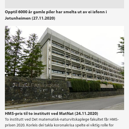
2023
Opptil 6000 år gamle piler har smelta ut av ei isfonn i
Jotunheimen (27.11.2020)
2022
2021
2020
2019
2018
2017
2016
HMS-pris til to institutt ved MatNat (24.11.2020)
To institutt ved Det matematisk-naturvitskaplege fakultet får HMS-
2015
prisen 2020. Korleis dei takla koronakrisa spelte ei viktig rolle for