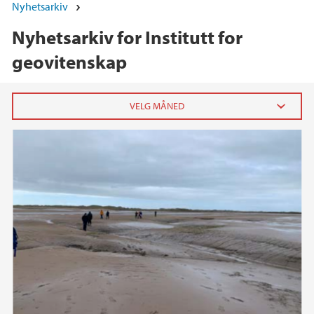
Nyhetsarkiv
Nyhetsarkiv for Institutt for
geovitenskap
2026
juni (1)
april (2)
februar (1)
januar (3)
2025
2024