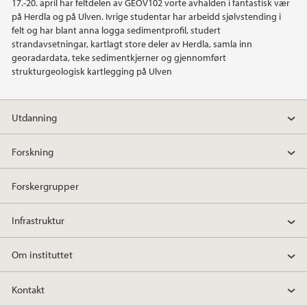
17.-20. april har feltdelen av GEOV102 vorte avhalden i fantastisk vær
på Herdla og på Ulven. Ivrige studentar har arbeidd sjølvstending i
2014
felt og har blant anna logga sedimentprofil, studert
strandavsetningar, kartlagt store deler av Herdla, samla inn
2013
georadardata, teke sedimentkjerner og gjennomført
strukturgeologisk kartlegging på Ulven
2012
Utdanning
2011
Forskning
2010
Forskergrupper
2009
Infrastruktur
Om instituttet
Kontakt