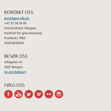
KONTAKT OSS
post@geo.uib.no
+47 55 58 36 00
Universitetet i Bergen
Institutt for geovitenskap
Postboks 7803
5020 BERGEN
BESØK OSS
Allégaten 41
5007 Bergen
Se områdekart
FØLG OSS
facebook
youtube
twitter
vimeo
flickr
instagram