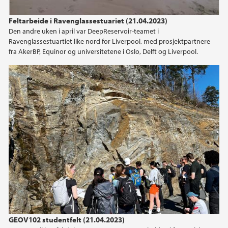
2023
Feltarbeide i Ravenglassestuariet (21.04.2023)
Den andre uken i april var DeepReservoir-teamet i
2022
Ravenglassestuartiet like nord for Liverpool, med prosjektpartnere
fra AkerBP, Equinor og universitetene i Oslo, Delft og Liverpool.
2021
2020
2019
2018
2017
2016
2015
GEOV102 studentfelt (21.04.2023)