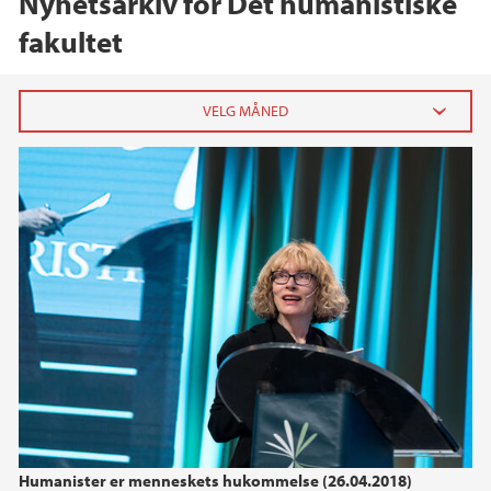
Nyhetsarkiv for Det humanistiske
fakultet
2026
juni (3)
mai (3)
april (2)
mars (5)
februar (5)
januar (4)
2025
2024
Humanister er menneskets hukommelse (26.04.2018)