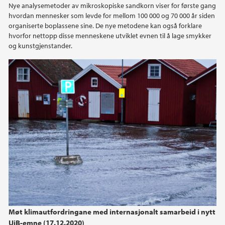
Nye analysemetoder av mikroskopiske sandkorn viser for første gang
2023
hvordan mennesker som levde for mellom 100 000 og 70 000 år siden
organiserte boplassene sine. De nye metodene kan også forklare
2022
hvorfor nettopp disse menneskene utviklet evnen til å lage smykker
og kunstgjenstander.
2021
2020
2019
2018
2017
2016
Møt klimautfordringane med internasjonalt samarbeid i nytt
2015
UiB-emne (17.12.2020)