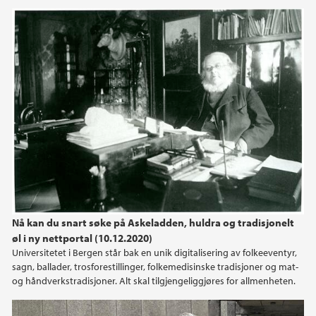
Nå kan du snart søke på Askeladden, huldra og tradisjonelt
øl i ny nettportal (10.12.2020)
Universitetet i Bergen står bak en unik digitalisering av folkeeventyr,
sagn, ballader, trosforestillinger, folkemedisinske tradisjoner og mat-
og håndverkstradisjoner. Alt skal tilgjengeliggjøres for allmenheten.