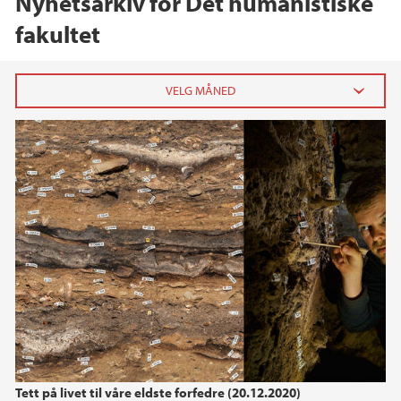
Nyhetsarkiv for Det humanistiske
fakultet
2026
juni (3)
mai (3)
april (2)
mars (5)
februar (5)
januar (4)
2025
2024
Tett på livet til våre eldste forfedre (20.12.2020)