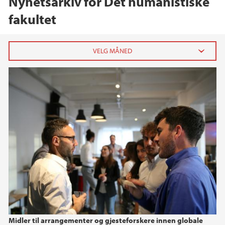
Nyhetsarkiv for Det humanistiske
fakultet
2026
juni (3)
mai (3)
april (2)
mars (5)
februar (5)
januar (4)
2025
2024
Midler til arrangementer og gjesteforskere innen globale