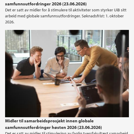
samfunnsutfordringer 2026 (23.06.2026)
2023
Det er satt av midler for å stimulere til aktiviteter som styrker UiB sitt
arbeid med globale samfunnsutfordringer. Søknadsfrist: 1. oktober
2022
2026.
2021
2020
2019
2018
2017
2016
Midler til samarbeidsprosjekt innen globale
2015
samfunnsutfordringer høsten 2026 (23.06.2026)
Det er satt av midler til stimulering av faglig tverrfakultært samarbeid