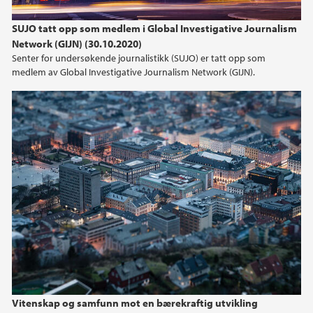
2024
SUJO tatt opp som medlem i Global Investigative Journalism
Network (GIJN) (30.10.2020)
2023
Senter for undersøkende journalistikk (SUJO) er tatt opp som
medlem av Global Investigative Journalism Network (GIJN).
2022
2021
2020
2019
2018
2017
2016
Vitenskap og samfunn mot en bærekraftig utvikling