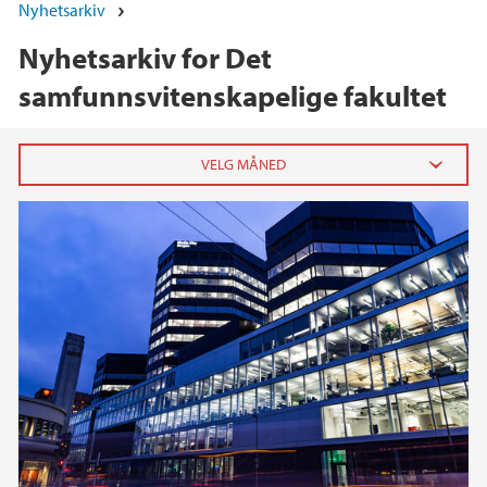
Nyhetsarkiv
Nyhetsarkiv for Det
samfunnsvitenskapelige fakultet
2026
juni (4)
mai (4)
april (5)
mars (4)
februar (3)
januar (6)
2025