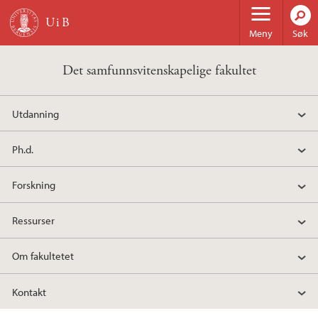
Hopp til hovedinnhold
Meny
Søk
Det samfunnsvitenskapelige fakultet
Utdanning
Ph.d.
Forskning
Ressurser
Om fakultetet
Kontakt