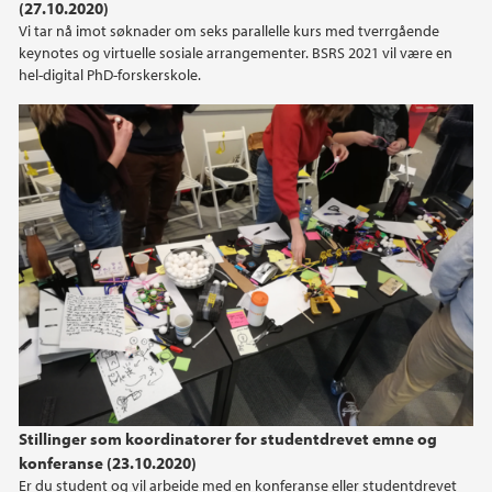
(27.10.2020)
2015
Vi tar nå imot søknader om seks parallelle kurs med tverrgående
keynotes og virtuelle sosiale arrangementer. BSRS 2021 vil være en
hel-digital PhD-forskerskole.
2014
2013
2012
2011
2010
2009
2008
Stillinger som koordinatorer for studentdrevet emne og
konferanse (23.10.2020)
Er du student og vil arbeide med en konferanse eller studentdrevet