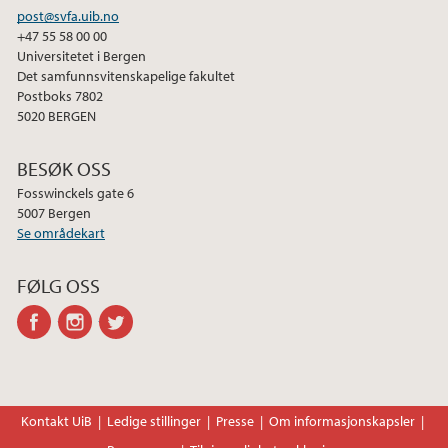
post@svfa.uib.no
+47 55 58 00 00
Universitetet i Bergen
Det samfunnsvitenskapelige fakultet
Postboks 7802
5020 BERGEN
BESØK OSS
Fosswinckels gate 6
5007 Bergen
Se områdekart
FØLG OSS
facebook
instagram
twitter
Kontakt UiB
Ledige stillinger
Presse
Om informasjonskapsler