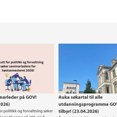
Merittering for fre
Current Research In
Styrer, utvalg og for
Helse, miljø og sikk
inarleder på GOV!
Auka søkartal til alle
2026)
utdanningsprogramma GO
for politikk og forvaltning søker
tilbyr! (23.04.2026)