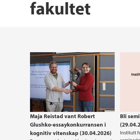
fakultet
Utveksling
Innkjøp
Strategiplan 2023-2030
Maja Reistad vant Robert
Bli sem
Glushko-essaykonkurransen i
(29.04.
kognitiv vitenskap (30.04.2026)
Institutt 