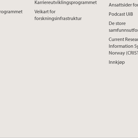
Karriereutviklingsprogrammet
Ansattsider fo
sprogrammet
Veikart for
Podcast UiB
forskningsinfrastruktur
De store
samfunnsutfo
Current Resea
Information S
Norway (CRIS
Innkjøp