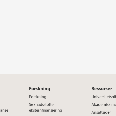
Forskning
Ressurser
Forskning
Universitetsbi
Søknadsstøtte
Akademisk mo
tanse
eksternfinansiering
Ansattsider