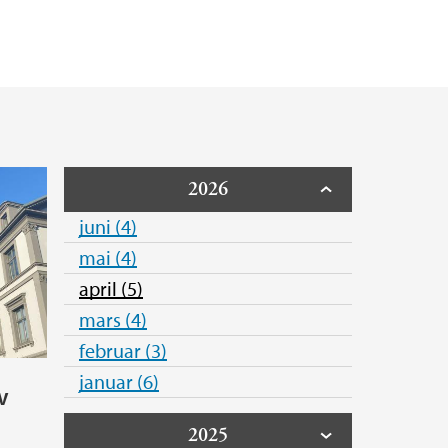
mragende undervisere
formation SysTem In Norway (CRISTIN)
a
erhet (HMS)
2026
juni (4)
mai (4)
april (5)
mars (4)
februar (3)
januar (6)
V
2025