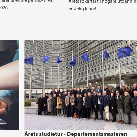
iarar til emne på 100- nivå,
Årets søkartal til høgare utdannin
026.
endelig klare!
Årets studietur - Departementsmasteren