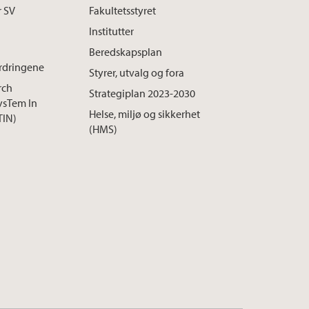
r SV
Fakultetsstyret
Institutter
Beredskapsplan
rdringene
Styrer, utvalg og fora
rch
Strategiplan 2023-2030
ysTem In
Helse, miljø og sikkerhet
TIN)
(HMS)