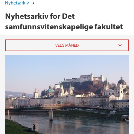
Nyhetsarkiv
Nyhetsarkiv for Det
samfunnsvitenskapelige fakultet
2026
juni (4)
mai (4)
april (5)
mars (4)
februar (3)
januar (6)
2025