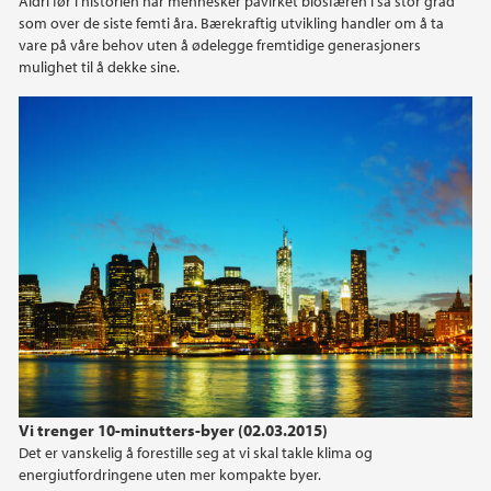
Aldri før i historien har mennesker påvirket biosfæren i så stor grad
som over de siste femti åra. Bærekraftig utvikling handler om å ta
vare på våre behov uten å ødelegge fremtidige generasjoners
mulighet til å dekke sine.
Vi trenger 10-minutters-byer (02.03.2015)
Det er vanskelig å forestille seg at vi skal takle klima og
energiutfordringene uten mer kompakte byer.