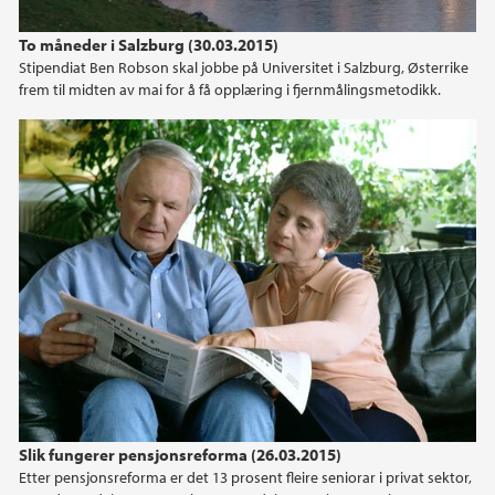
2024
To måneder i Salzburg (30.03.2015)
Stipendiat Ben Robson skal jobbe på Universitet i Salzburg, Østerrike
2023
frem til midten av mai for å få opplæring i fjernmålingsmetodikk.
2022
2021
2020
2019
2018
2017
Slik fungerer pensjonsreforma (26.03.2015)
2016
Etter pensjonsreforma er det 13 prosent fleire seniorar i privat sektor,