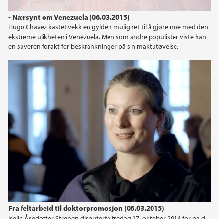
- Nærsynt om Venezuela (06.03.2015)
Hugo Chavez kastet vekk en gylden mulighet til å gjøre noe med den
ekstreme ulikheten i Venezuela. Men som andre populister viste han
en suveren forakt for beskrankninger på sin maktutøvelse.
Doktorpromosjon, intervju, SV, Iselin Strønen
Fra feltarbeid til doktorpromosjon (06.03.2015)
Iselin Åsedotter Strønen disputerte fredag 17. oktober 2014 for ph.d.-