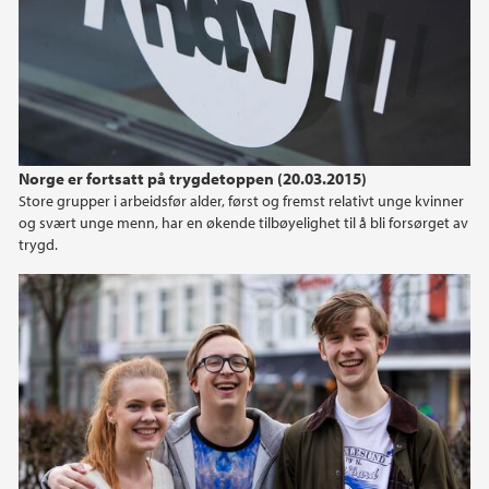
Norge er fortsatt på trygdetoppen (20.03.2015)
Store grupper i arbeidsfør alder, først og fremst relativt unge kvinner
og svært unge menn, har en økende tilbøyelighet til å bli forsørget av
trygd.