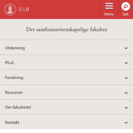
Hopp til hovedinnhold
Meny
Søk
Det samfunnsvitenskapelige fakultet
Utdanning
Ph.d.
Forskning
Ressurser
Om fakultetet
Kontakt