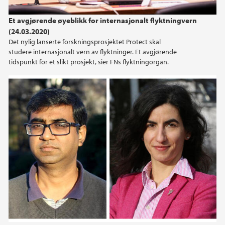
2024
Et avgjørende øyeblikk for internasjonalt flyktningvern
(24.03.2020)
2023
Det nylig lanserte forskningsprosjektet Protect skal
studere internasjonalt vern av flyktninger. Et avgjørende
2022
tidspunkt for et slikt prosjekt, sier FNs flyktningorgan.
2021
2020
2019
2018
2017
2016