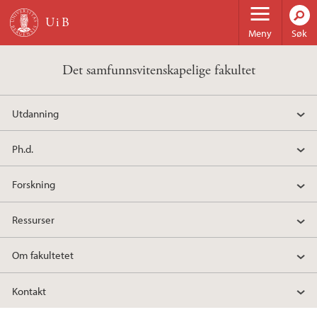
Hopp til hovedinnhold
Meny
Søk
Det samfunnsvitenskapelige fakultet
Utdanning
Ph.d.
Forskning
Ressurser
Om fakultetet
Kontakt