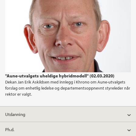
"Aune-utvalgets uheldige hybridmodell" (02.03.2020)
Dekan Jan Erik Askildsen med innlegg i Khrono om Aune-utvalgets
forslag om enhetlig ledelse og departementsoppnevnt styreleder når
rektor er valgt.
Utdanning
Ph.d.