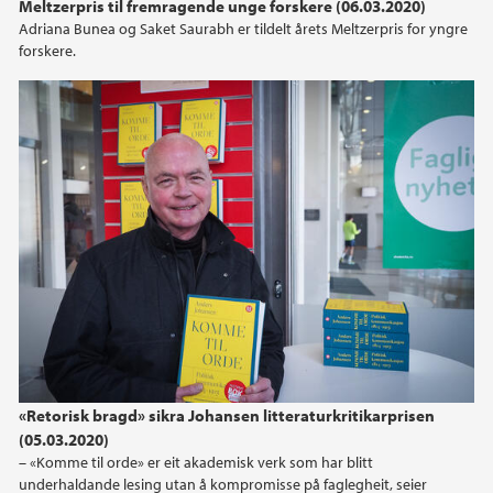
Meltzerpris til fremragende unge forskere (06.03.2020)
2015
Adriana Bunea og Saket Saurabh er tildelt årets Meltzerpris for yngre
forskere.
2014
2013
2012
2011
2010
2009
«Retorisk bragd» sikra Johansen litteraturkritikarprisen
2008
(05.03.2020)
– «Komme til orde» er eit akademisk verk som har blitt
underhaldande lesing utan å kompromisse på faglegheit, seier