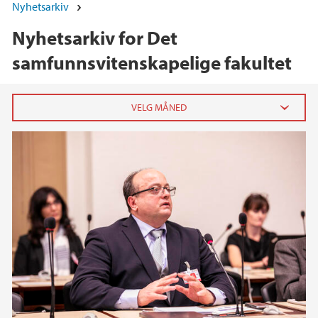
Nyhetsarkiv
Nyhetsarkiv for Det
samfunnsvitenskapelige fakultet
2026
juni (4)
mai (4)
april (5)
mars (4)
februar (3)
januar (6)
2025