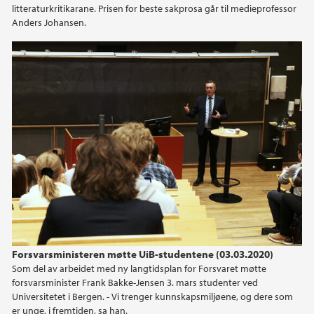
litteraturkritikarane. Prisen for beste sakprosa går til medieprofessor
Anders Johansen.
Forsvarsministeren møtte UiB-studentene (03.03.2020)
Som del av arbeidet med ny langtidsplan for Forsvaret møtte
forsvarsminister Frank Bakke-Jensen 3. mars studenter ved
Universitetet i Bergen. - Vi trenger kunnskapsmiljøene, og dere som
er unge, i fremtiden, sa han.