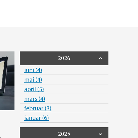
mragende undervisere
formation SysTem In Norway (CRISTIN)
a
erhet (HMS)
2026
juni (4)
mai (4)
april (5)
mars (4)
februar (3)
januar (6)
2025