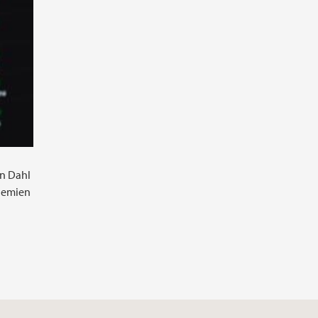
on Dahl
ndemien