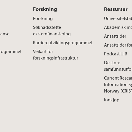
Forskning
Ressurser
Forskning
Universitetsbi
Søknadsstøtte
Akademisk mo
tanse
eksternfinansiering
Ansattsider
Karriereutviklingsprogrammet
Ansattsider fo
sprogrammet
Veikart for
Podcast UiB
forskningsinfrastruktur
De store
samfunnsutfo
Current Resea
Information S
Norway (CRIS
Innkjøp