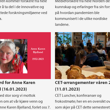
en kommer forskere fra hele
Medieforskere fra hele Norden de
 å ta del i de innovative og
kunnskap og erfaringer fra sin fo
tede forskningsmiljøene ved
på hvordan pandemien ble
a.
kommunisert i de ulike nordiske
landene.
d for Anne Karen
CET-arrangementer våren 
d (16.01.2023)
(11.01.2023)
ed stor sorg vi mottok
CET Luncher, konferanser og
n om at vår kjære venn og
frokostmøte; her en en oversikt o
nne Karen Bjelland, forlet oss 7.
som skjer på CET dette semesteret