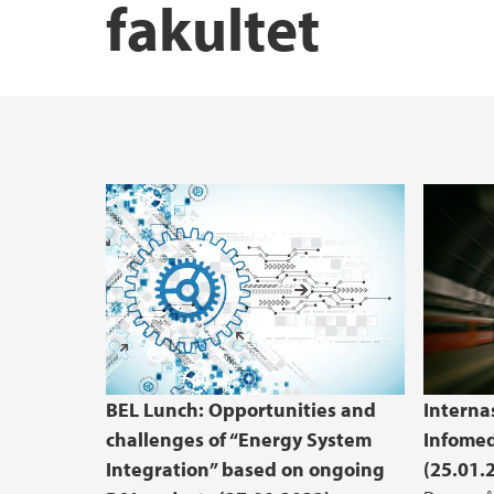
fakultet
Utveksling
Innkjøp
Strategiplan 2023-2030
BEL Lunch: Opportunities and
Interna
challenges of “Energy System
Infomed
Integration” based on ongoing
(25.01.