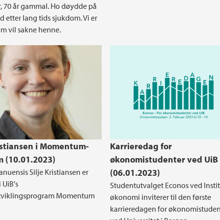
år, 70 år gammal. Ho døydde på
 etter lang tids sjukdom. Vi er
m vil sakne henne.
ristiansen i Momentum-
Karrieredag for
 (10.01.2023)
økonomistudenter ved UiB
nuensis Silje Kristiansen er
(06.01.2023)
i UiB's
Studentutvalget Econos ved Instit
utviklingsprogram Momentum
økonomi inviterer til den første
karrieredagen for økonomistuden