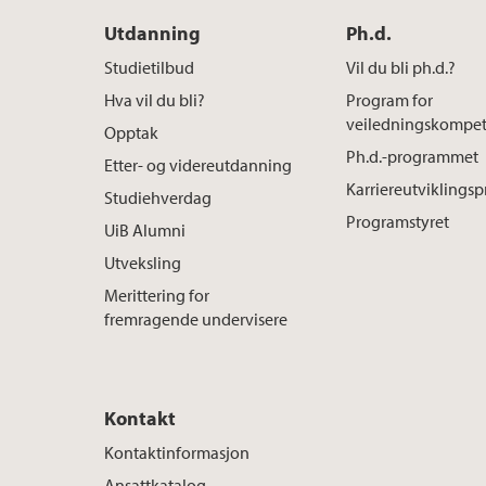
Utdanning
Ph.d.
Studietilbud
Vil du bli ph.d.?
Hva vil du bli?
Program for
veiledningskompe
Opptak
Ph.d.-programmet
Etter- og videreutdanning
Karriereutvikling
Studiehverdag
Programstyret
UiB Alumni
Utveksling
Merittering for
fremragende undervisere
Kontakt
Kontaktinformasjon
Ansattkatalog