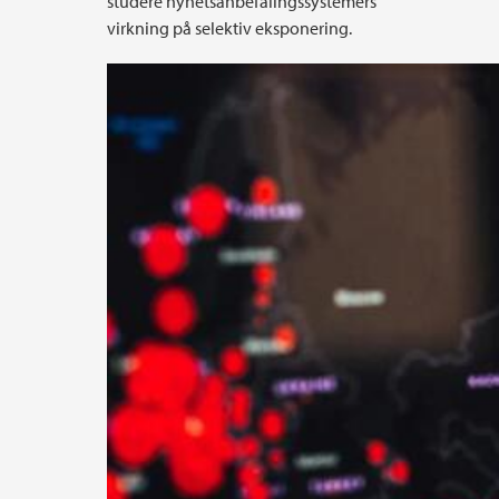
studere nyhetsanbefalingssystemers
virkning på selektiv eksponering.