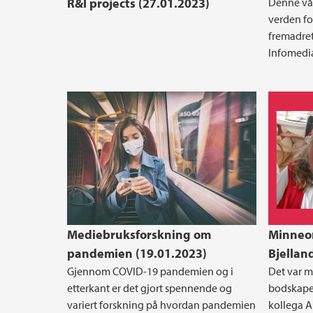
R&I projects (27.01.2023)
Denne vår
verden for
fremadret
Infomedi
Mediebruksforskning om
Minneor
pandemien (19.01.2023)
Bjellan
Gjennom COVID-19 pandemien og i
Det var m
etterkant er det gjort spennende og
bodskape
variert forskning på hvordan pandemien
kollega A