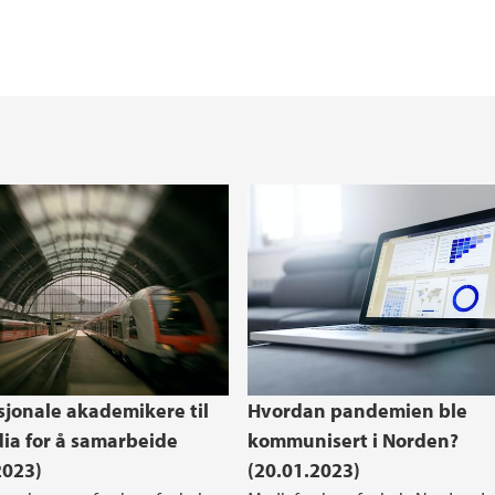
Merittering for fre
Current Research In
Styrer, utvalg og for
Helse, miljø og sikk
sjonale akademikere til
Hvordan pandemien ble
ia for å samarbeide
kommunisert i Norden?
2023)
(20.01.2023)