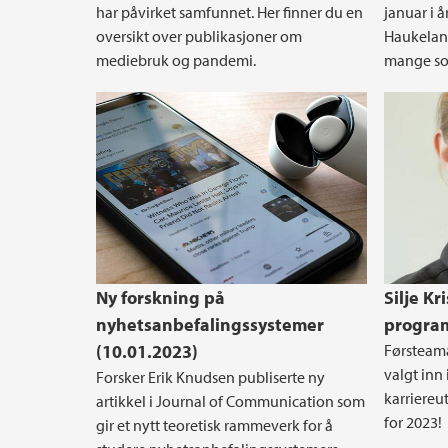
har påvirket samfunnet. Her finner du en
januar i 
oversikt over publikasjoner om
Haukeland
mediebruk og pandemi.
mange so
Ny forskning på
Silje K
nyhetsanbefalingssystemer
program
(10.01.2023)
Førsteama
valgt inn 
Forsker Erik Knudsen publiserte ny
karriere
artikkel i Journal of Communication som
for 2023!
gir et nytt teoretisk rammeverk for å