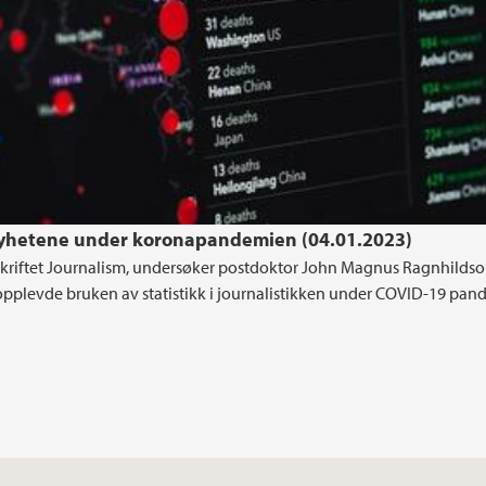
 nyhetene under koronapandemien (04.01.2023)
tidsskriftet Journalism, undersøker postdoktor John Magnus Ragnhilds
opplevde bruken av statistikk i journalistikken under COVID-19 pa