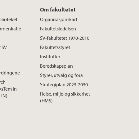
Om fakultetet
blioteket
Organisasjonskart
rgenkaffe
Fakultetsledelsen
SV-fakultetet 1970-2010
r SV
Fakultetsstyret
Institutter
Beredskapsplan
rdringene
Styrer, utvalg og fora
rch
Strategiplan 2023-2030
ysTem In
Helse, miljø og sikkerhet
TIN)
(HMS)