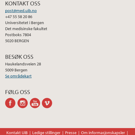
KONTAKT OSS
post@med.uib.no
+47 55 58 20 86
Universitetet i Bergen
Det medisinske fakultet
Postboks 7804
5020 BERGEN
BESØK OSS
Haukelandsveien 28
5009 Bergen
Se områdekart
FØLG OSS
facebook
instagram
youtube
vimeo
Kontakt UiB
Ledige stillinger
Presse
Om informasjonskapsler