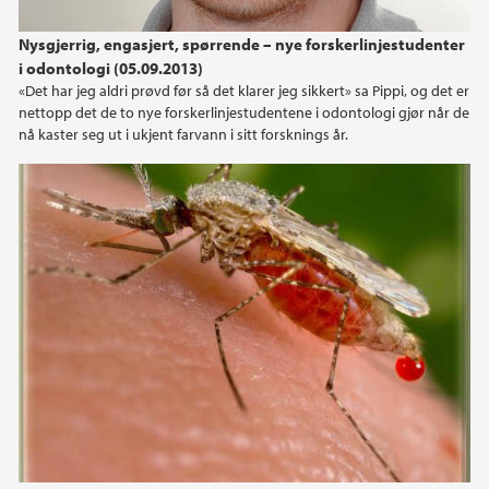
2024
Nysgjerrig, engasjert, spørrende – nye forskerlinjestudenter
i odontologi (05.09.2013)
2023
«Det har jeg aldri prøvd før så det klarer jeg sikkert» sa Pippi, og det er
nettopp det de to nye forskerlinjestudentene i odontologi gjør når de
2022
nå kaster seg ut i ukjent farvann i sitt forsknings år.
2021
2020
2019
2018
2017
2016