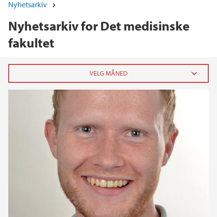
Nyhetsarkiv
Nyhetsarkiv for Det medisinske
fakultet
2026
juni (2)
mai (4)
april (5)
mars (3)
februar (6)
januar (12)
2025