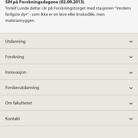
SIH på Forskningsdagene (02.09.2013)
2015
Torleif Lunde deltar i år på Forskningstorget med stasjonen "Verdens
farligste dyr" - som ikke er en løve eller krokodille, men
malariamyggen.
2014
2013
Utdanning
2012
Forskning
2011
Innovasjon
2010
Forskerutdanning
2009
Om fakultetet
Kontakt