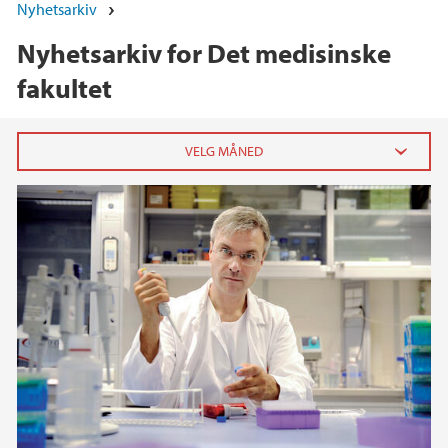
Nyhetsarkiv
Nyhetsarkiv for Det medisinske
fakultet
2026
juni (2)
mai (4)
april (5)
mars (3)
februar (6)
januar (12)
2025