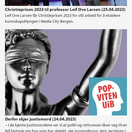
Christieprisen 2023 til professor Leif Ove Larsen (25.04.2023)
Leif Ove Larsen får Christieprisen 2023 for sitt arbeid for å etablere
kunnskapsklyngen i Media City Bergen.
Derfor skjer justismord (24.04.2023)
– I de kjente justismordene ser vi at politi og rettsvesen låser seg til en
feil historie om hva som har skjedd, sier jussprofessor Jørn Jacobsen i