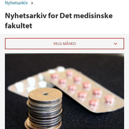
Nyhetsarkiv
Nyhetsarkiv for Det medisinske
fakultet
2026
juni (2)
mai (4)
april (5)
mars (3)
februar (6)
januar (12)
2025