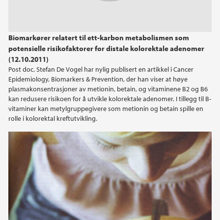
Biomarkører relatert til ett-karbon metabolismen som
potensielle risikofaktorer for distale kolorektale adenomer
(12.10.2011)
Post doc. Stefan De Vogel har nylig publisert en artikkel i Cancer
Epidemiology, Biomarkers & Prevention, der han viser at høye
plasmakonsentrasjoner av metionin, betain, og vitaminene B2 og B6
kan redusere risikoen for å utvikle kolorektale adenomer. I tillegg til B-
vitaminer kan metylgruppegivere som metionin og betain spille en
rolle i kolorektal kreftutvikling.