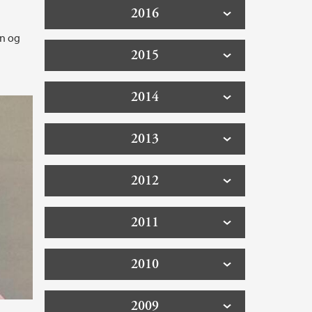
2016
an og
2015
2014
2013
2012
2011
2010
2009