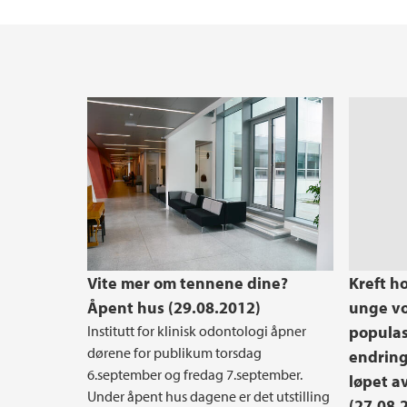
Hva kan du bli?
Ledige stillinger
Ansattkatalog
Forskerkarriere
Reglement og prosedyrer
Alrek helseklynge
Kommunikasjonstips for vitenskapeleg ans
Etter- og videreutdanning
Driv - Senter for kvinnehelseforskning
Bruk av kunstig intelligens (KI) ved Det med
Arealprosessen ved Det medisinske fakulte
Vite mer om tennene dine?
Kreft h
Åpent hus (29.08.2012)
unge vo
Institutt for klinisk odontologi åpner
populas
dørene for publikum torsdag
endringe
6.september og fredag 7.september.
løpet av
Under åpent hus dagene er det utstilling
(27.08.