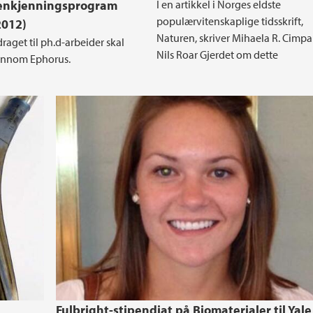
jenkjenningsprogram
I en artikkel i Norges eldste
populærvitenskaplige tidsskrift,
2012)
Naturen, skriver Mihaela R. Cimp
get til ph.d-arbeider skal
Nils Roar Gjerdet om dette
jennom Ephorus.
Fulbright-stipendiat på Biomaterialer til Yale