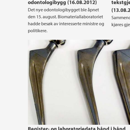
odontologibygg (16.08.2012)
tekstg
Det nye odontologibygget ble åpnet
(13.08.
den 15. august. Biomateriallaboratoriet
Sammendra
hadde besøk av interesserte ministre og
kjøres g
politikere.
Register- og laboratoriedata hånd i hånd