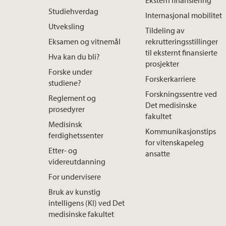
Ekstern finansiering
Studiehverdag
Internasjonal mobilitet
Utveksling
Tildeling av
Eksamen og vitnemål
rekrutteringsstillinger
til eksternt finansierte
Hva kan du bli?
prosjekter
Forske under
Forskerkarriere
studiene?
Forskningssentre ved
Reglement og
Det medisinske
prosedyrer
fakultet
Medisinsk
Kommunikasjonstips
ferdighetssenter
for vitenskapeleg
Etter- og
ansatte
videreutdanning
For undervisere
Bruk av kunstig
intelligens (KI) ved Det
medisinske fakultet