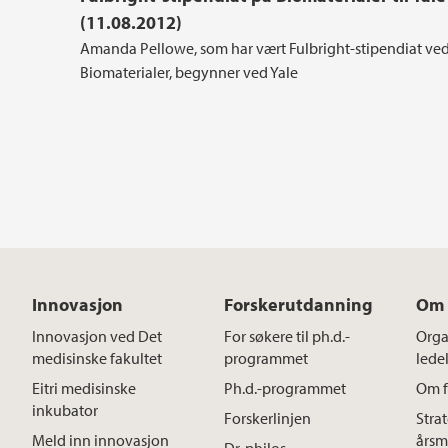
(11.08.2012)
Amanda Pellowe, som har vært Fulbright-stipendiat ve
Biomaterialer, begynner ved Yale
Innovasjon
Forskerutdanning
Om 
Innovasjon ved Det
For søkere til ph.d.-
Orga
medisinske fakultet
programmet
lede
Eitri medisinske
Ph.d.-programmet
Om f
inkubator
Forskerlinjen
Stra
Meld inn innovasjon
årsm