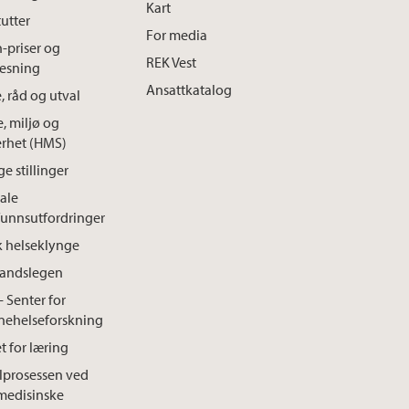
Kart
tutter
For media
h-priser og
REK Vest
lesning
Ansattkatalog
, råd og utval
e, miljø og
erhet (HMS)
e stillinger
ale
unnsutfordringer
k helseklynge
landslegen
- Senter for
nehelseforskning
t for læring
lprosessen ved
medisinske