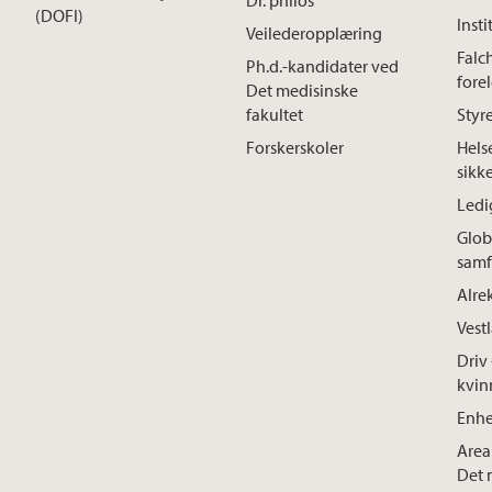
Dr. philos
(DOFI)
Insti
Veilederopplæring
Falc
Ph.d.-kandidater ved
fore
Det medisinske
fakultet
Styre
Forskerskoler
Hels
sikk
Ledig
Glob
samf
Alre
Vest
Driv 
kvin
Enhe
Area
Det 