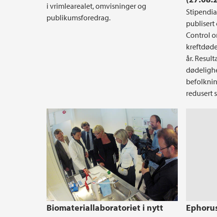
i vrimlearealet, omvisninger og
Stipendia
publikumsforedrag.
publisert
Control o
kreftdøde
år. Result
dødelighe
befolkning
redusert 
Biomateriallaboratoriet i nytt
Ephorus