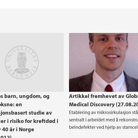
prosjekter
Forske under studie
Forskerskoler
Helse, miljø og sikk
REK Vest
Forskningssentre ve
Medisinsk ferdighet
Globale samfunnsut
atte
For undervisere
Vestlandslegen
isinske fakultet
t
Retningslinjer for s
Enhet for læring
medisinske fakultet
os barn, ungdom, og
Artikkel fremhevet av Glob
ksne: en
Medical Discovery (27.08.2
jonsbasert studie av
Etablering av mikrosirkulasjon stå
sentralt i arbeidet med å rekonstr
r i risiko for kreftdød i
beindefekter ved hjelp av stamcell
 40 år i Norge
2012)