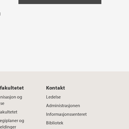
d
fakultetet
Kontakt
nisasjon og
Ledelse
lse
Administrasjonen
akultetet
Informasjonssenteret
tegiplaner og
Bibliotek
eldinger