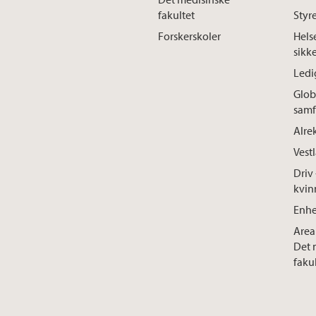
fakultet
Styre
Forskerskoler
Hels
sikk
Ledig
Glob
samf
Alre
Vest
Driv 
kvin
Enhe
Area
Det 
faku