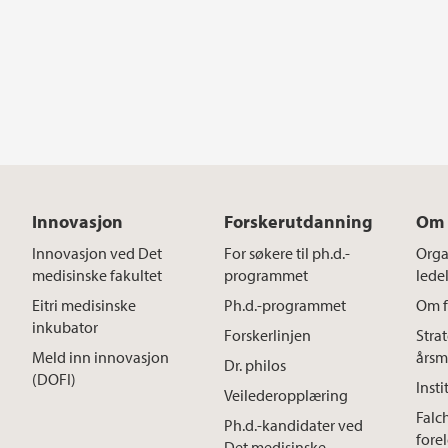
Innovasjon
Forskerutdanning
Om 
Innovasjon ved Det
For søkere til ph.d.-
Orga
medisinske fakultet
programmet
lede
Eitri medisinske
Ph.d.-programmet
Om f
inkubator
Forskerlinjen
Stra
Meld inn innovasjon
årsm
Dr. philos
(DOFI)
Insti
Veilederopplæring
Falc
Ph.d.-kandidater ved
fore
Det medisinske