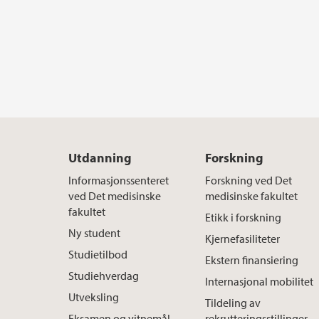
Utdanning
Forskning
Informasjonssenteret
Forskning ved Det
ved Det medisinske
medisinske fakultet
fakultet
Etikk i forskning
Ny student
Kjernefasiliteter
Studietilbod
Ekstern finansiering
Studiehverdag
Internasjonal mobilitet
Utveksling
Tildeling av
Eksamen og vitnemål
rekrutteringsstillinger