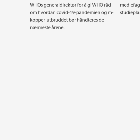
WHOs generaldirektør for å gi WHO råd
mediefag 
om hvordan covid-19-pandemien og m-
studiepla
kopper-utbruddet bør håndteres de
nærmeste årene.