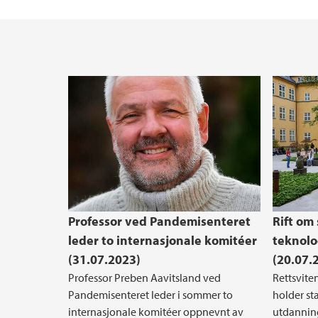
Hva kan du bli?
Ledige stillinger
Ansattkatalog
Forskerkarriere
Reglement og prosedyrer
Alrek helseklynge
Kommunikasjonstips for vitenskapeleg ans
Etter- og videreutdanning
Driv - Senter for kvinnehelseforskning
Bruk av kunstig intelligens (KI) ved Det med
Arealprosessen ved Det medisinske fakulte
Professor ved Pandemisenteret
Rift om
leder to internasjonale komitéer
teknolo
(31.07.2023)
(20.07.
Professor Preben Aavitsland ved
Rettsvite
Pandemisenteret leder i sommer to
holder s
internasjonale komitéer oppnevnt av
utdanning