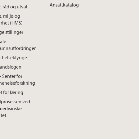
Ansattkatalog
, råd og utval
e, miljø og
erhet (HMS)
e stillinger
ale
unnsutfordringer
k helseklynge
landslegen
- Senter for
nehelseforskning
t for læring
lprosessen ved
medisinske
ltet