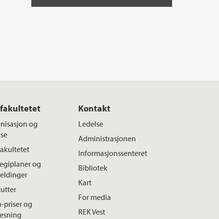
fakultetet
Kontakt
nisasjon og
Ledelse
lse
Administrasjonen
akultetet
Informasjonssenteret
tegiplaner og
Bibliotek
eldinger
Kart
tutter
For media
h-priser og
REK Vest
lesning