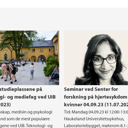
prosjekter
Forske under studie
Forskerskoler
Helse, miljø og sikk
REK Vest
Forskningssentre ve
Medisinsk ferdighet
Globale samfunnsut
atte
For undervisere
Vestlandslegen
isinske fakultet
t
Retningslinjer for s
Enhet for læring
medisinske fakultet
 studieplassene på
Seminar ved Senter for
gi- og mediefag ved UiB
forskning på hjertesykdom
2023)
kvinner 04.09.23 (11.07.20
nskap, medisin og psykologi
Tid: Mandag 04.09.23 kl 12:00-13:0
tand som de mest populære
Haukeland Universitetssykehus,
ene ved UiB. Teknologi- og
Laboratoriebygget, møterom 8.1-2