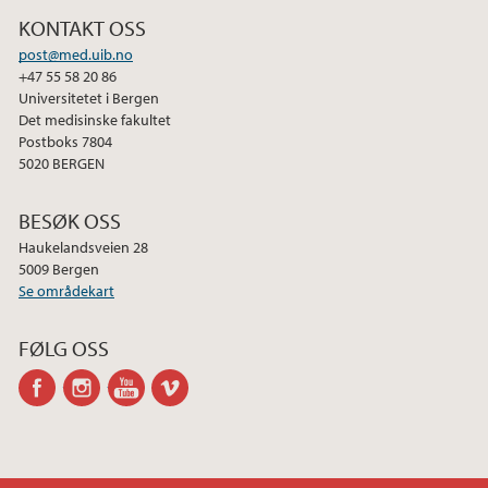
KONTAKT OSS
2015
post@med.uib.no
+47 55 58 20 86
2014
Universitetet i Bergen
Det medisinske fakultet
2013
Postboks 7804
5020 BERGEN
2012
BESØK OSS
Haukelandsveien 28
2011
5009 Bergen
Se områdekart
2010
FØLG OSS
2009
facebook
instagram
youtube
vimeo