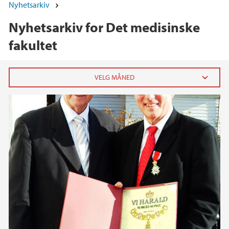
Nyhetsarkiv
Nyhetsarkiv for Det medisinske
fakultet
2026
juni (2)
mai (4)
april (5)
mars (3)
februar (6)
januar (12)
2025