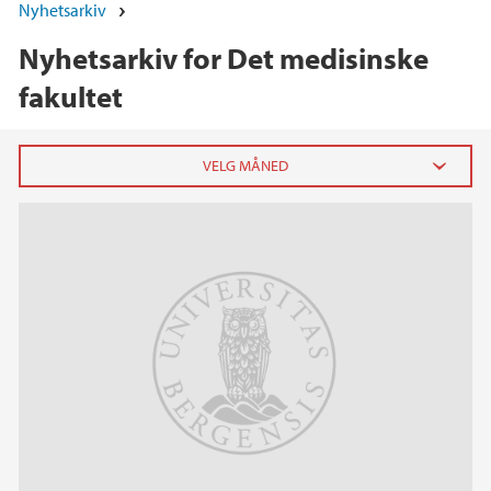
Nyhetsarkiv
Nyhetsarkiv for Det medisinske
fakultet
2026
juni (2)
mai (4)
april (5)
mars (3)
februar (6)
januar (12)
2025