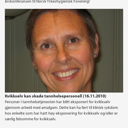
årskonferansen til Norsk Yrkeshygienisk Forening!
2015
2014
2013
2012
2011
2010
2009
Kvikksølv kan skade tannhelsepersonell (16.11.2010)
Personer i tannhelsetjenesten har blitt eksponert for kvikksølv
gjennom arbeid med amalgam. Dette kan ha ført til klinisk sykdom
hos enkelte som har hatt høy eksponering for kvikksølv og/eller er
særlig følsomme for kvikksølv.