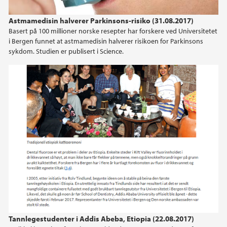
2024
Astmamedisin halverer Parkinsons-risiko (31.08.2017)
Basert på 100 millioner norske resepter har forskere ved Universitetet
2023
i Bergen funnet at astmamedisin halverer risikoen for Parkinsons
sykdom. Studien er publisert i Science.
2022
2021
2020
2019
2018
2017
2016
Tannlegestudenter i Addis Abeba, Etiopia (22.08.2017)