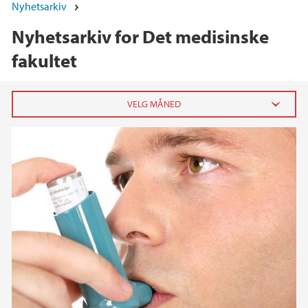
Nyhetsarkiv
Nyhetsarkiv for Det medisinske
fakultet
2026
juni (2)
mai (4)
april (5)
mars (3)
februar (6)
januar (12)
2025