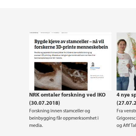
Hva kan du bli?
Ledige stillinger
Ansattkatalog
Forskerkarriere
Reglement og prosedyrer
Alrek helseklynge
Kommunikasjonstips for vitenskapeleg ans
Etter- og videreutdanning
Driv - Senter for kvinnehelseforskning
Bruk av kunstig intelligens (KI) ved Det med
Arealprosessen ved Det medisinske fakulte
NRK omtaler forskning ved IKO
4 nye s
(30.07.2018)
(27.07.
Forskning innen stamceller og
Fra venst
beinbygging får oppmerksomhet i
Grigores
media.
og Afif T