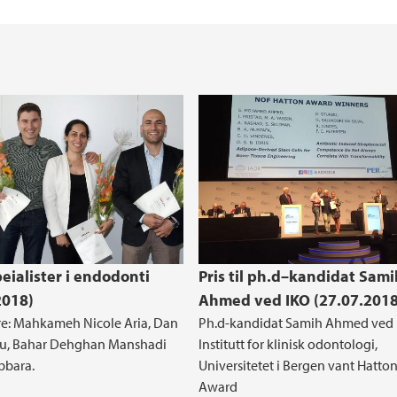
prosjekter
Forske under studie
Forskerskoler
Helse, miljø og sikk
REK Vest
Forskningssentre ve
Medisinsk ferdighet
Globale samfunnsut
atte
For undervisere
Vestlandslegen
isinske fakultet
t
Retningslinjer for s
Enhet for læring
medisinske fakultet
peialister i endodonti
Pris til ph.d–kandidat Sami
2018)
Ahmed ved IKO (27.07.2018
re: Mahkameh Nicole Aria, Dan
Ph.d-kandidat Samih Ahmed ved
cu, Bahar Dehghan Manshadi
Institutt for klinisk odontologi,
abbara.
Universitetet i Bergen vant Hatto
Award