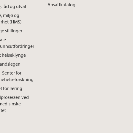
Ansattkatalog
, råd og utval
e, miljø og
erhet (HMS)
e stillinger
ale
unnsutfordringer
k helseklynge
landslegen
- Senter for
nehelseforskning
t for læring
lprosessen ved
medisinske
ltet