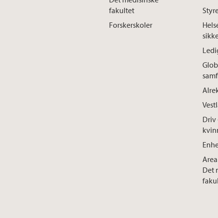
fakultet
Styre
Forskerskoler
Hels
sikk
Ledig
Glob
samf
Alre
Vest
Driv 
kvin
Enhe
Area
Det 
faku