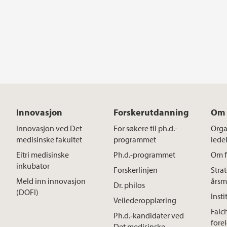
Innovasjon
Forskerutdanning
Om 
Innovasjon ved Det
For søkere til ph.d.-
Orga
medisinske fakultet
programmet
lede
Eitri medisinske
Ph.d.-programmet
Om f
inkubator
Forskerlinjen
Stra
Meld inn innovasjon
årsm
Dr. philos
(DOFI)
Insti
Veilederopplæring
Falc
Ph.d.-kandidater ved
fore
Det medisinske