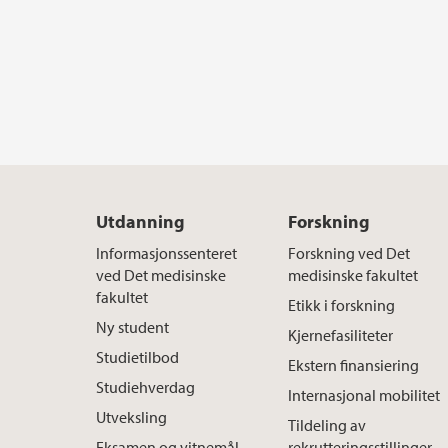
Utdanning
Forskning
Informasjonssenteret
Forskning ved Det
ved Det medisinske
medisinske fakultet
fakultet
Etikk i forskning
Ny student
Kjernefasiliteter
Studietilbod
Ekstern finansiering
Studiehverdag
Internasjonal mobilitet
Utveksling
Tildeling av
Eksamen og vitnemål
rekrutteringsstillinger