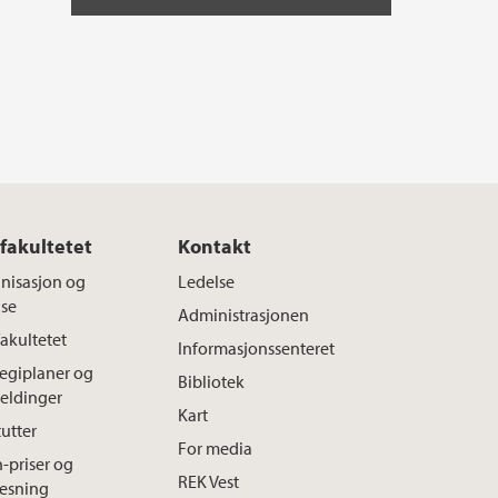
fakultetet
Kontakt
nisasjon og
Ledelse
lse
Administrasjonen
akultetet
Informasjonssenteret
tegiplaner og
Bibliotek
eldinger
Kart
tutter
For media
h-priser og
REK Vest
lesning